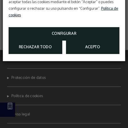
aceptar todas las cookies mediante el botón “Aceptar” o puedes
RESERVANDO EN NUESTRA WEB OFICIAL
configurar o rechazar su uso pulsando en “Configurar”.
Política de
cookies
MÁS INFO
RESERVAR
CONFIGURAR
RECHAZAR TODO
ACEPTO
Hotel Universidad
Protección de datos
Política de cookies
Aviso legal