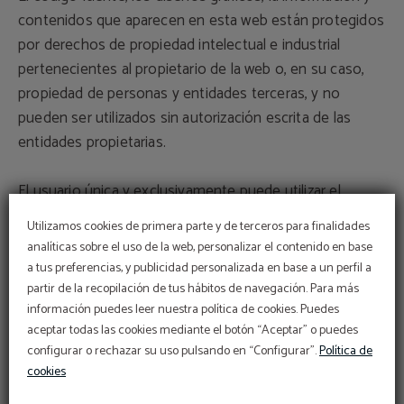
contenidos que aparecen en esta web están protegidos
por derechos de propiedad intelectual e industrial
pertenecientes al propietario de la web o, en su caso,
propiedad de personas y entidades terceras, y no
pueden ser utilizados sin autorización escrita de las
entidades propietarias.
El usuario única y exclusivamente puede utilizar el
material que aquí aparezca para su uso personal y
Utilizamos cookies de primera parte y de terceros para finalidades
privado, siempre que respete todos los derechos de
analíticas sobre el uso de la web, personalizar el contenido en base
propiedad intelectual, propiedad industrial y demás
a tus preferencias, y publicidad personalizada en base a un perfil a
PROMOCIÓN
derechos de propiedad, quedando, por tanto,
partir de la recopilación de tus hábitos de navegación. Para más
información puedes leer nuestra política de cookies. Puedes
5% de descuento
terminantemente prohibida su reproducción o cualquier
aceptar todas las cookies mediante el botón “Aceptar” o puedes
RESERVANDO EN NUESTRA WEB OFICIAL
otro tipo de utilización con fines comerciales o para
configurar o rechazar su uso pulsando en “Configurar”.
Política de
incurrir en actividades ilícitas; su distribución, difusión, así
cookies
como su modificación, alteración, descompilación o
MÁS INFO