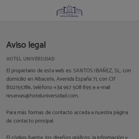
Aviso Legal - Web Oficial
Aviso legal
El propietario de esta web es: SANTOS IBAÑEZ, SL, con
domicilio en Albacete, Avenida España 71, con CIF
B02155786, teléfono +34 967 508 895 e e-mail
reservas@hoteluniversidad.com.
Para más formas de contacto acceda a nuestra página
de contacto principal.
El código fuente, los diseños gráficos, la información y