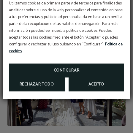
Utilizamos cookies de primera parte y de terceros para finalidades
analíticas sobre el uso de la web, personalizar el contenido en base
a tus preferencias, y publicidad personalizada en base a un perfil a
PROMOCIÓN
partir de la recopilación de tus hábitos de navegación. Para más
información puedes leer nuestra política de cookies. Puedes
5% de descuento
aceptar todas las cookies mediante el botón “Aceptar” o puedes
RESERVANDO EN NUESTRA WEB OFICIAL
configurar o rechazar su uso pulsando en “Configurar”.
Política de
cookies
MÁS INFO
RESERVAR
CONFIGURAR
RECHAZAR TODO
ACEPTO