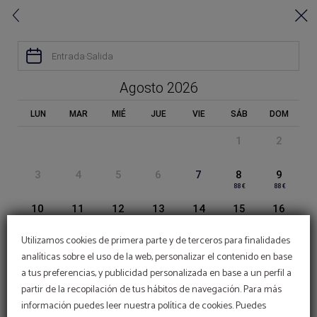
Reserva en nuestra web oficial. Hotel Universidad en Albacete.


RESERVA TU HABITACIÓN

Entrada
·
Salida
HOTEL UNIVERSIDAD
Agosto 2026
LUN
MAR
MIÉ
JUE
VIE
SÁB
DOM
1
2
APROVECHA LAS VENTAJAS
Reservando en nuestra web
3
4
5
6
7
8
9
88 €
88 €
10
11
12
13
14
15
16
Mejor precio garantizado
Wi-Fi gratuito
88 €
88 €
88 €
88 €
88 €
88 €
88 €
Utilizamos cookies de primera parte y de terceros para finalidades
17
18
19
20
21
22
23
analíticas sobre el uso de la web, personalizar el contenido en base
88 €
88 €
88 €
88 €
88 €
88 €
88 €
a tus preferencias, y publicidad personalizada en base a un perfil a
24
25
26
27
28
29
30
PROMOCIÓN
partir de la recopilación de tus hábitos de navegación. Para más
88 €
88 €
88 €
88 €
88 €
88 €
información puedes leer nuestra política de cookies. Puedes
5% de descuento
31