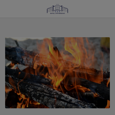
Disfruta Las Fiestas De San Juan En Albacete del Hotel Universidad en Albacete