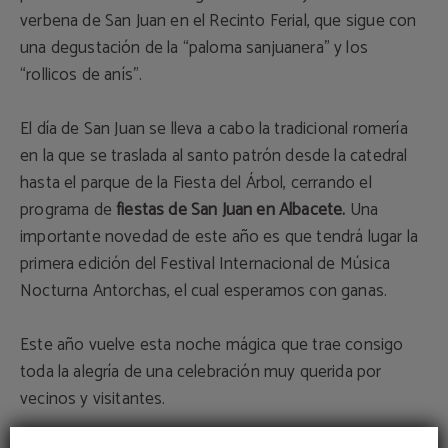
verbena de San Juan en el Recinto Ferial, que sigue con
una degustación de la “paloma sanjuanera” y los
“rollicos de anís”.
El día de San Juan se lleva a cabo la tradicional romería
en la que se traslada al santo patrón desde la catedral
hasta el parque de la Fiesta del Árbol, cerrando el
programa de
fiestas de San Juan en Albacete.
Una
importante novedad de este año es que tendrá lugar la
primera edición del Festival Internacional de Música
Nocturna Antorchas, el cual esperamos con ganas.
Este año vuelve esta noche mágica que trae consigo
toda la alegría de una celebración muy querida por
vecinos y visitantes.