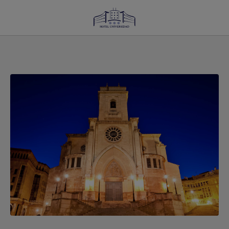
Semana Santa En Albacete 2025: Procesiones, Tradiciones Y Experiencias Única