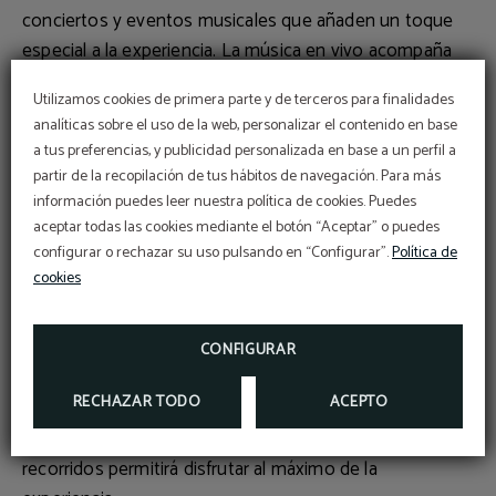
conciertos y eventos musicales que añaden un toque
especial a la experiencia. La
música en vivo
acompaña
algunas procesiones, creando un ambiente lleno de
Utilizamos cookies de primera parte y de terceros para finalidades
emoción y solemnidad.
analíticas sobre el uso de la web, personalizar el contenido en base
Recomendaciones para los Visitantes
a tus preferencias, y publicidad personalizada en base a un perfil a
PROMOCIÓN
Planificar con anticipación es fundamental si quieres
partir de la recopilación de tus hábitos de navegación. Para más
disfrutar de una estancia sin sorpresas desagradables.
información puedes leer nuestra política de cookies. Puedes
5% de descuento
aceptar todas las cookies mediante el botón “Aceptar” o puedes
Reservar alojamiento y consultar el
programa oficial
de
RESERVANDO EN NUESTRA WEB OFICIAL
configurar o rechazar su uso pulsando en “Configurar”.
Política de
procesiones garantiza una experiencia sin
cookies
contratiempos.
MÁS INFO
Participar con respeto en las actividades y procesiones
RESERVAR
es esencial para disfrutar de la tradición en toda su
CONFIGURAR
plenitud, apreciando el valor espiritual y cultural que
RECHAZAR TODO
ACEPTO
representan.
Consultar información actualizada sobre horarios y
recorridos permitirá disfrutar al máximo de la