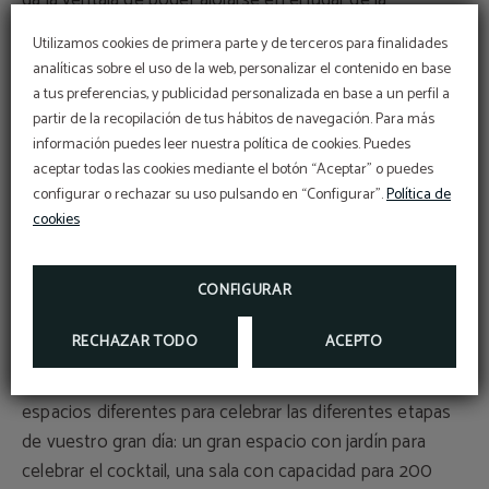
da la ventaja de poder alojarse en el lugar de la
celebración, eso quiere decir que tanto los novios como
Utilizamos cookies de primera parte y de terceros para finalidades
los invitados que lo deseen estarán muy cerca del lugar
analíticas sobre el uso de la web, personalizar el contenido en base
del convite, para poder descansar después de la fiesta y
a tus preferencias, y publicidad personalizada en base a un perfil a
PROMOCIÓN
disfrutar al día siguiente de un desayuno todos juntos.
partir de la recopilación de tus hábitos de navegación. Para más
información puedes leer nuestra política de cookies. Puedes
Además, es una opción genial para aquellos invitados
5% de descuento
aceptar todas las cookies mediante el botón “Aceptar” o puedes
RESERVANDO EN NUESTRA WEB OFICIAL
que vengan de fuera o tengan que viajar, de esta
configurar o rechazar su uso pulsando en “Configurar”.
Política de
manera todos podrán acudir a la celebración sin
cookies
problemas.
MÁS INFO
RESERVAR
CONFIGURAR
Es muy importante conocer la infraestructura del lugar si
queremos celebrar
bodas en Albacete
, conocer de
RECHAZAR TODO
ACEPTO
cuántos espacios disponemos, si hay
diversos salones
,
jardín, etc. El Hotel Universidad cuenta con varios
espacios diferentes para celebrar las diferentes etapas
de vuestro gran día: un gran espacio con jardín para
celebrar el cocktail, una sala con capacidad para 200