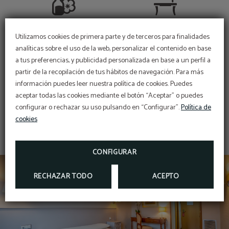
Amenities
Escritorio
Utilizamos cookies de primera parte y de terceros para finalidades
analíticas sobre el uso de la web, personalizar el contenido en base
a tus preferencias, y publicidad personalizada en base a un perfil a
PROMOCIÓN
partir de la recopilación de tus hábitos de navegación. Para más
Secador de pelo
Servicio de despertador
información puedes leer nuestra política de cookies. Puedes
5% de descuento
aceptar todas las cookies mediante el botón “Aceptar” o puedes
RESERVANDO EN NUESTRA WEB OFICIAL
MOSTRAR MÁS
configurar o rechazar su uso pulsando en “Configurar”.
Política de
cookies
MÁS INFO
Teléfono
TV LCD
RESERVAR
CONFIGURAR
RECHAZAR TODO
ACEPTO
Canal +
Conexión Wi-Fi gratuita