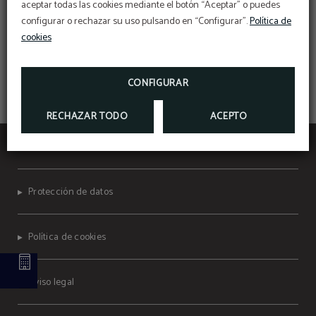
aceptar todas las cookies mediante el botón “Aceptar” o puedes
RESERVANDO EN NUESTRA WEB OFICIAL
configurar o rechazar su uso pulsando en “Configurar”.
Política de
cookies
MÁS INFO
RESERVAR
CONFIGURAR
RECHAZAR TODO
ACEPTO
Hotel Universidad
Protección de datos
Política de cookies
Aviso legal