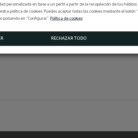
idad personalizada en base a un perfil a partir de la recopilación de tus hábit
or se puede
5% de descuento
stra política de cookies. Puedes aceptar todas las cookies mediante el botón
RESERVANDO EN NUESTRA WEB OFICIAL
so pulsando en “Configurar”.
Política de cookies
MÁS INFO
RESERVAR
AR
RECHAZAR TODO