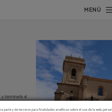
MENÚ
n
I y terminada al
prende por la
PROMOCIÓN
 de su interior.
a parte y de terceros para finalidades analíticas sobre el uso de la web, perso