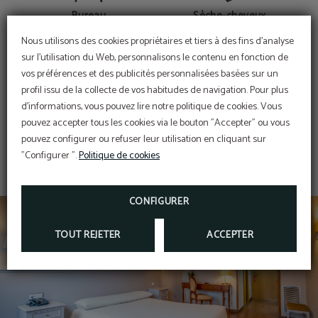
Bureau
Sèche-cheveux
Nous utilisons des cookies propriétaires et tiers à des fins d'analyse
sur l'utilisation du Web, personnalisons le contenu en fonction de
vos préférences et des publicités personnalisées basées sur un
PROMOTION
Service de réveil
Téléphone
profil issu de la collecte de vos habitudes de navigation. Pour plus
d'informations, vous pouvez lire notre politique de cookies. Vous
5% de réduction
MONTRER PLUS
pouvez accepter tous les cookies via le bouton "Accepter" ou vous
EN RÉSERVANT SUR NOTRE SITE OFFICIEL
pouvez configurer ou refuser leur utilisation en cliquant sur
"Configurer ".
Politique de cookies
TV LCD
Canal +
SAVOIR PLUS
RÉSERVER
CONFIGURER
Connexion Wi-Fi gratuite
TOUT REJETER
ACCEPTER